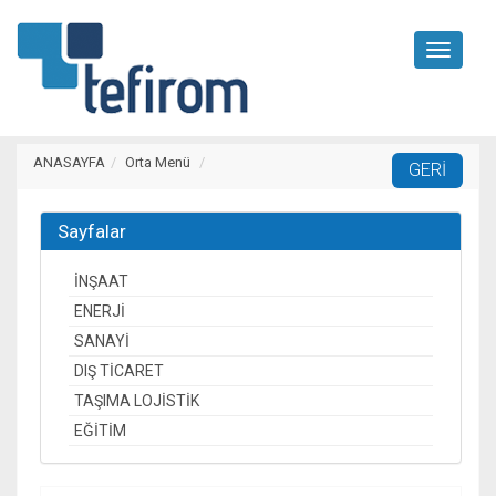
Toggle
navigati
ANASAYFA
Orta Menü
Sayfalar
İNŞAAT
ENERJİ
SANAYİ
DIŞ TİCARET
TAŞIMA LOJİSTİK
EĞİTİM