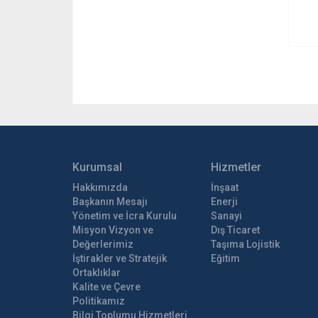
Kurumsal
Hizmetler
Hakkımızda
İnşaat
Başkanın Mesajı
Enerji
Yönetim ve İcra Kurulu
Sanayi
Misyon Vizyon ve
Dış Ticaret
Değerlerimiz
Taşıma Lojistik
İştirakler ve Stratejik
Eğitim
Ortaklıklar
Kalite ve Çevre
Politikamız
Bilgi Toplumu Hizmetleri