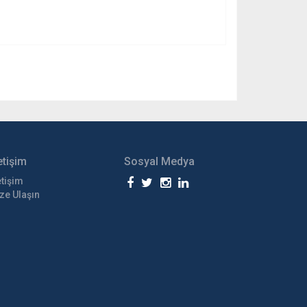
etişim
Sosyal Medya
etişim
ze Ulaşın