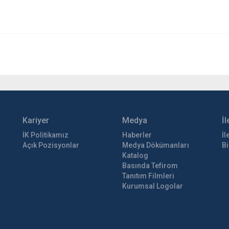
Kariyer
Medya
İl
İK Politikamız
Haberler
İl
Açık Pozisyonlar
Medya Dökümanları
Bi
Katalog
Basında Tefirom
Tanıtım Filmleri
Kurumsal Logolar