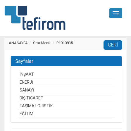
Toggle
navigati
ANASAYFA
Orta Menü
P1010835
Sayfalar
İNŞAAT
ENERJİ
SANAYİ
DIŞ TİCARET
TAŞIMA LOJİSTİK
EĞİTİM