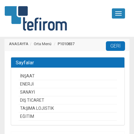
Toggle
navigati
ANASAYFA
Orta Menü
P1010837
Sayfalar
İNŞAAT
ENERJİ
SANAYİ
DIŞ TİCARET
TAŞIMA LOJİSTİK
EĞİTİM