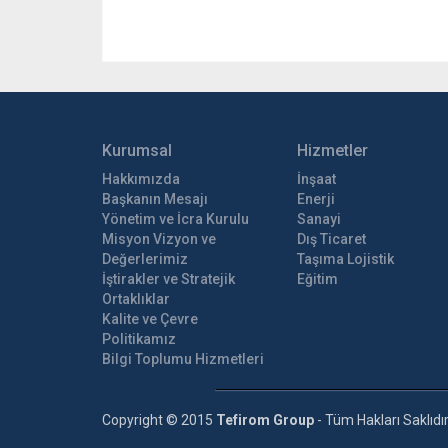
Kurumsal
Hizmetler
Hakkımızda
İnşaat
Başkanın Mesajı
Enerji
Yönetim ve İcra Kurulu
Sanayi
Misyon Vizyon ve
Dış Ticaret
Değerlerimiz
Taşıma Lojistik
İştirakler ve Stratejik
Eğitim
Ortaklıklar
Kalite ve Çevre
Politikamız
Bilgi Toplumu Hizmetleri
Copyright © 2015
Tefirom Group
- Tüm Hakları Saklıdır