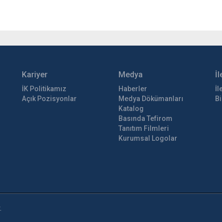
Kariyer
Medya
İl
İK Politikamız
Haberler
İl
Açık Pozisyonlar
Medya Dökümanları
Bi
Katalog
Basında Tefirom
Tanıtım Filmleri
Kurumsal Logolar
.