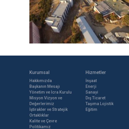
Kurumsal
Hizmetler
Hakkımızda
İnşaat
Başkanın Mesajı
Enerji
Yönetim ve İcra Kurulu
Sanayi
Misyon Vizyon ve
Dış Ticaret
Değerlerimiz
Taşıma Lojistik
İştirakler ve Stratejik
Eğitim
Ortaklıklar
Kalite ve Çevre
Politikamız