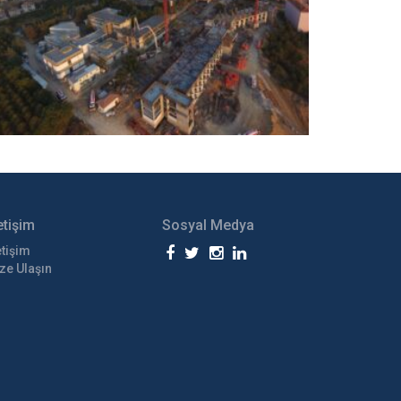
etişim
Sosyal Medya
etişim
ze Ulaşın