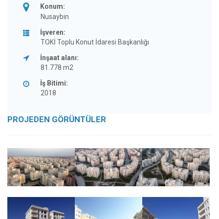
Konum:
Nusaybin
İşveren:
TOKİ Toplu Konut İdaresi Başkanlığı
İnşaat alanı:
81.778 m2
İş Bitimi:
2018
PROJEDEN GÖRÜNTÜLER