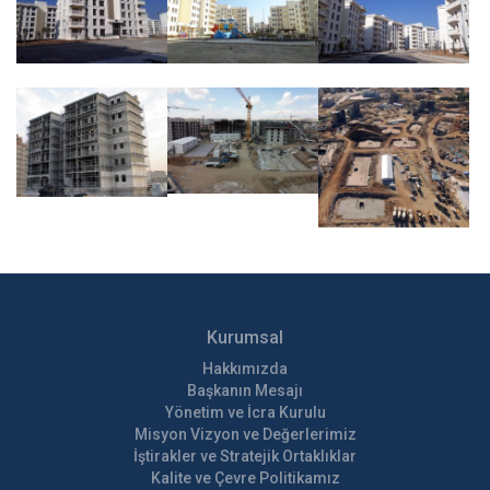
Kurumsal
Hakkımızda
Başkanın Mesajı
Yönetim ve İcra Kurulu
Misyon Vizyon ve Değerlerimiz
İştirakler ve Stratejik Ortaklıklar
Kalite ve Çevre Politikamız